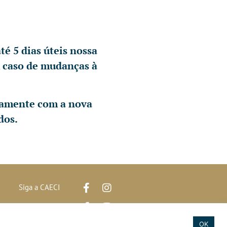
é 5 dias úteis nossa
m caso de mudanças à
ntamente com a nova
dos.
Siga a CAECI
Siga a Clínica Htri
e
OK
2020 © Todos os direitos reservados