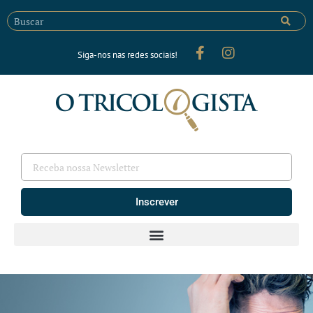
Siga-nos nas redes sociais!
Inscrever