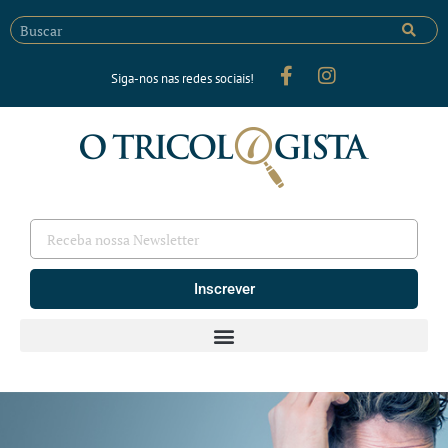
Siga-nos nas redes sociais!
Inscrever