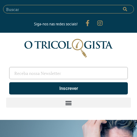
Siga-nos nas redes sociais!
Inscrever