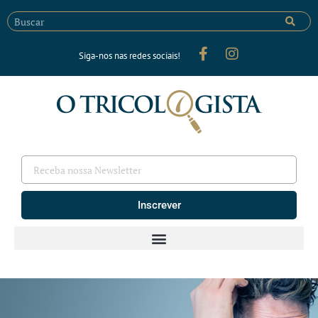
Siga-nos nas redes sociais!
Inscrever