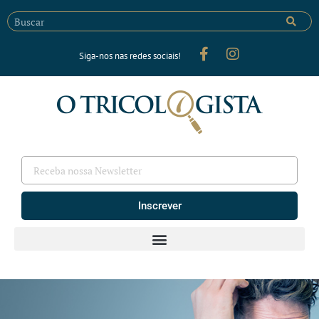
Siga-nos nas redes sociais!
Inscrever