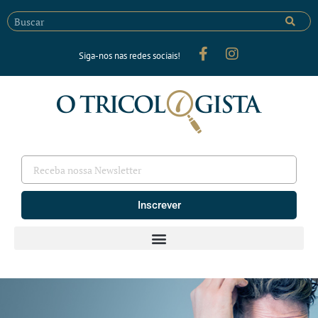
Siga-nos nas redes sociais!
Inscrever