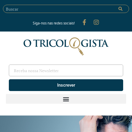
Siga-nos nas redes sociais!
Inscrever