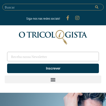
Siga-nos nas redes sociais!
Inscrever