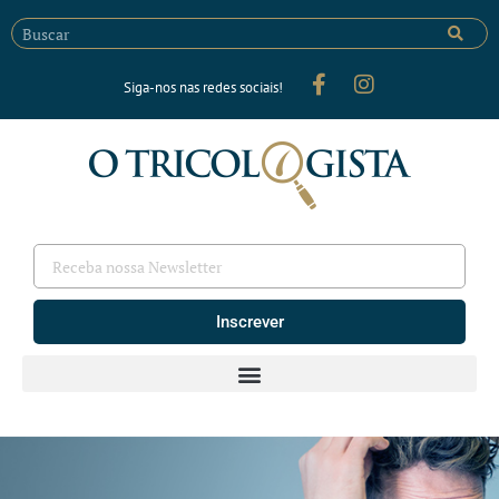
Siga-nos nas redes sociais!
Inscrever