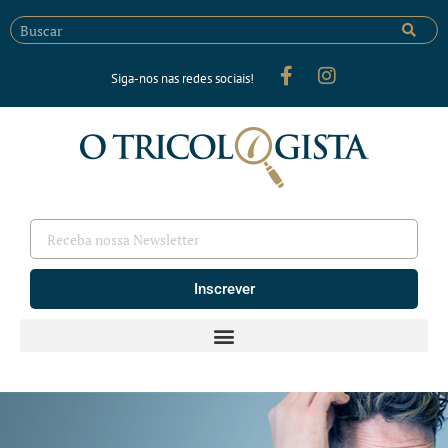
Siga-nos nas redes sociais!
Inscrever