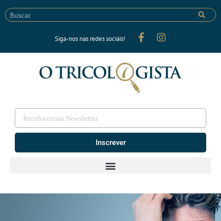
Siga-nos nas redes sociais!
Inscrever