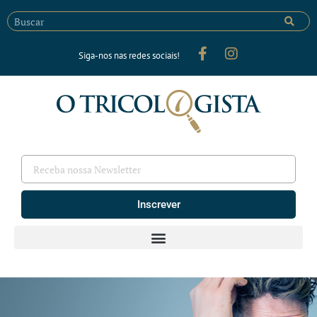
Siga-nos nas redes sociais!
Inscrever