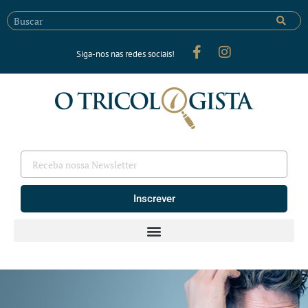
Siga-nos nas redes sociais!
Inscrever