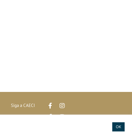
Siga a CAECI
Siga a Clínica Htri
e
OK
2020 © Todos os direitos reservados