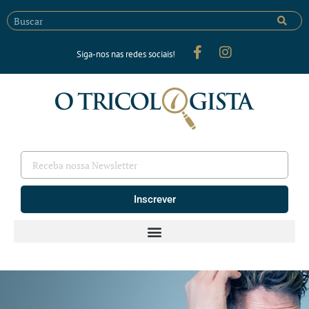
Siga-nos nas redes sociais!
Inscrever