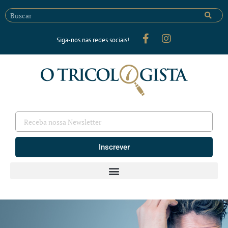
Siga-nos nas redes sociais!
Inscrever