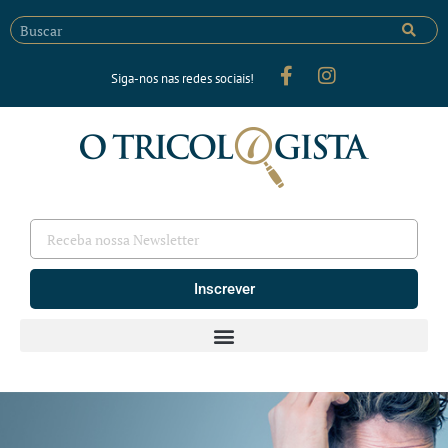
Siga-nos nas redes sociais!
Inscrever