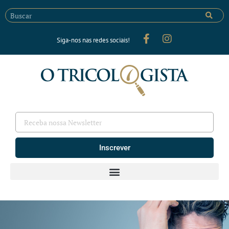
Siga-nos nas redes sociais!
Inscrever