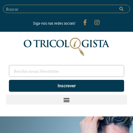
Siga-nos nas redes sociais!
Inscrever