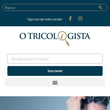
Siga-nos nas redes sociais!
Inscrever