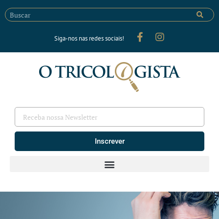
Siga-nos nas redes sociais!
Inscrever