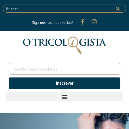
Siga-nos nas redes sociais!
Inscrever