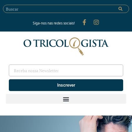
Siga-nos nas redes sociais!
Inscrever