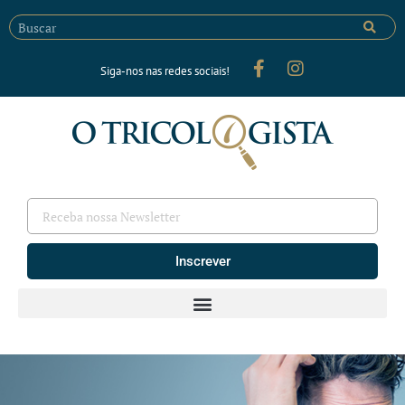
Siga-nos nas redes sociais!
Inscrever