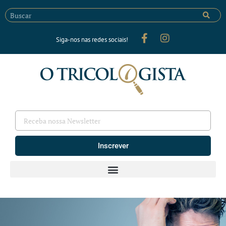
Siga-nos nas redes sociais!
Inscrever