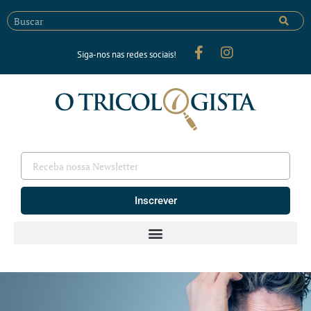
Siga-nos nas redes sociais!
Inscrever