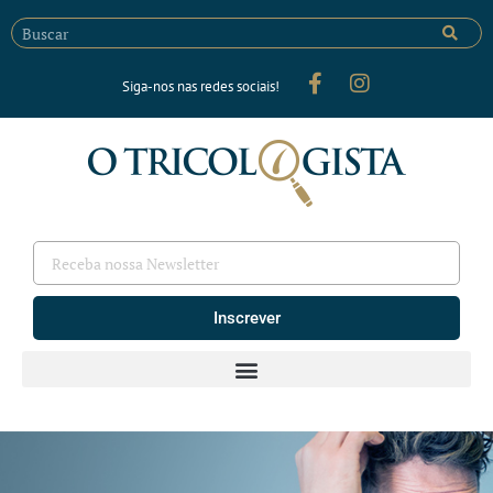
Siga-nos nas redes sociais!
Inscrever