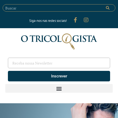
Siga-nos nas redes sociais!
Inscrever