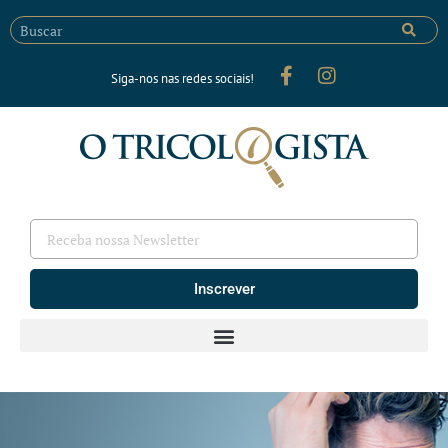
Siga-nos nas redes sociais!
Inscrever