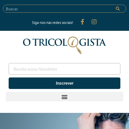
Siga-nos nas redes sociais!
Inscrever