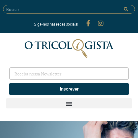
Siga-nos nas redes sociais!
Inscrever