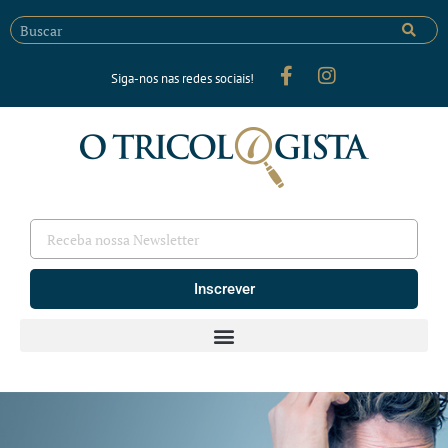
Siga-nos nas redes sociais!
Inscrever