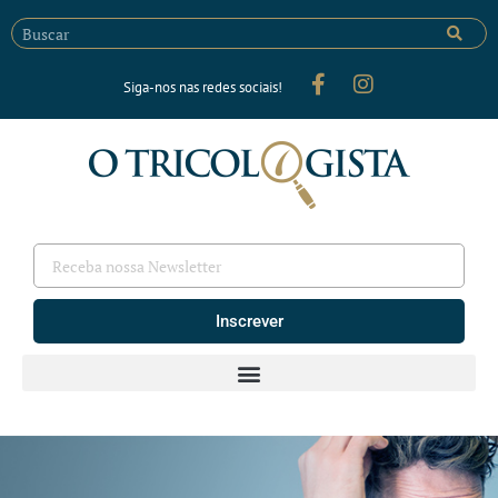
Siga-nos nas redes sociais!
Inscrever