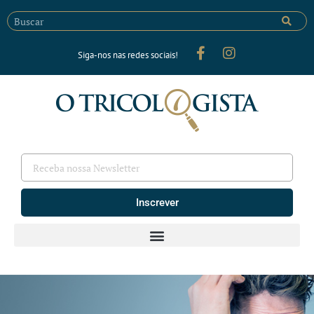
Siga-nos nas redes sociais!
Inscrever