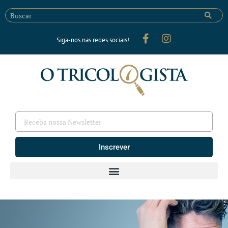
Siga-nos nas redes sociais!
Inscrever