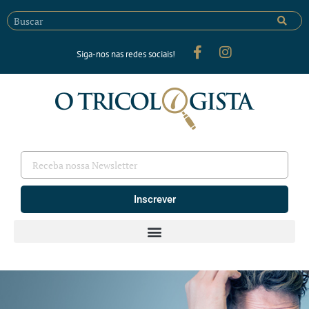
Siga-nos nas redes sociais!
Inscrever