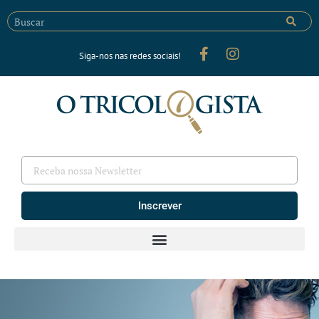
Siga-nos nas redes sociais!
Inscrever