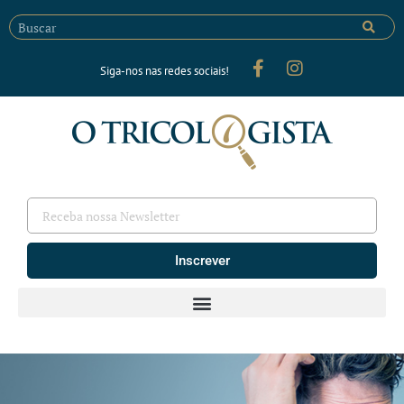
Siga-nos nas redes sociais!
Inscrever