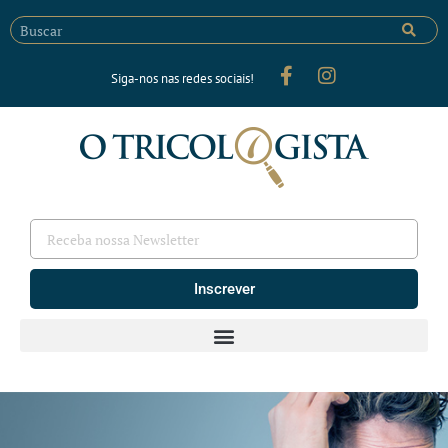
Siga-nos nas redes sociais!
Inscrever