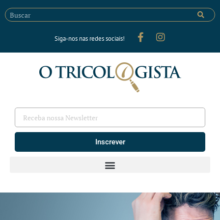
Siga-nos nas redes sociais!
Inscrever