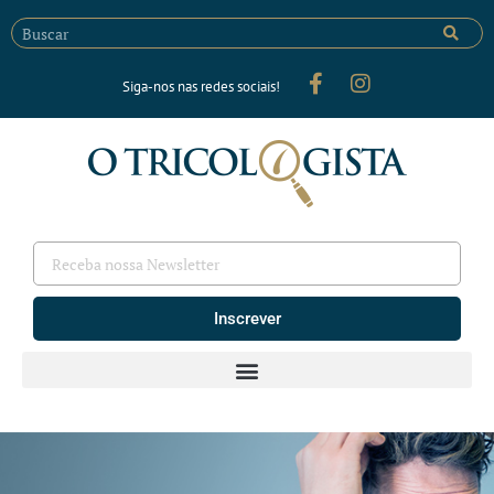
Siga-nos nas redes sociais!
Inscrever