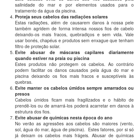
salinidade do mar e por elementos usados para o
tratamento da água da piscina.
Proteja seus cabelos das radiações solares
Estas radiações, além de causarem danos à nossa pele
também agridem de forma intensa nossos fios de cabelo
deixando-os mais fracos, quebradiços e sem vida. Vale
usar bonés, chapéus e produtos sem enxague que tenham
filtro de proteção solar.
Evite abusar de máscaras capilares diariamente
quando estiver na praia ou piscina
Estes produtos não protegem os cabelos. Ao contrário
podem facilitar os danos causados pela água do mar e
piscina deixando os fios mais fracos e susceptíveis às
quebras.
Evite manter os cabelos úmidos sempre amarrados ou
presos
Cabelos úmidos ficam mais fragilizados e o hábito de
prendê-los ou de amarrá-los poderá acarretar em danos à
estrutura dos fios.
Evite abusar de químicas nesta época do ano
No verão as agressões aos cabelos são maiores (vento,
sol, água do mar, água de piscina). Estes fatores, por si só
já deixam os cabelos mais frágeis. Abusar de químicas