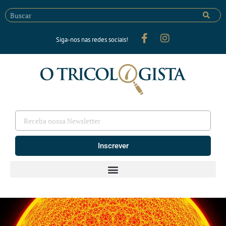
Siga-nos nas redes sociais!
Inscrever