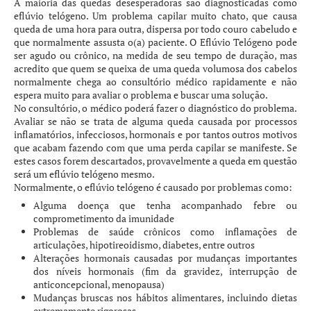
A maioria das quedas desesperadoras são diagnosticadas como
eflúvio telógeno. Um problema capilar muito chato, que causa
queda de uma hora para outra, dispersa por todo couro cabeludo e
que normalmente assusta o(a) paciente. O Eflúvio Telógeno pode
ser agudo ou crônico, na medida de seu tempo de duração, mas
acredito que quem se queixa de uma queda volumosa dos cabelos
normalmente chega ao consultório médico rapidamente e não
espera muito para avaliar o problema e buscar uma solução.
No consultório, o médico poderá fazer o diagnóstico do problema.
Avaliar se não se trata de alguma queda causada por processos
inflamatórios, infecciosos, hormonais e por tantos outros motivos
que acabam fazendo com que uma perda capilar se manifeste. Se
estes casos forem descartados, provavelmente a queda em questão
será um eflúvio telógeno mesmo.
Normalmente, o eflúvio telógeno é causado por problemas como:
Alguma doença que tenha acompanhado febre ou
comprometimento da imunidade
Problemas de saúde crônicos como inflamações de
articulações, hipotireoidismo, diabetes, entre outros
Alterações hormonais causadas por mudanças importantes
dos níveis hormonais (fim da gravidez, interrupção de
anticoncepcional, menopausa)
Mudanças bruscas nos hábitos alimentares, incluindo dietas
extremamente rigorosas