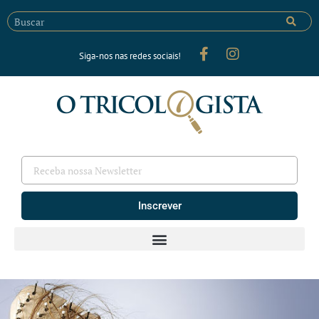
Siga-nos nas redes sociais!
Inscrever