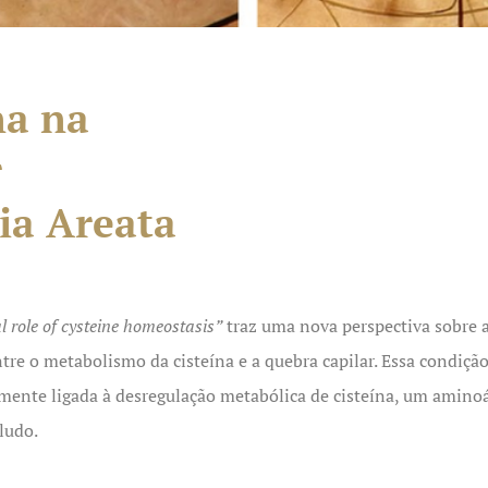
na na
r
ia Areata
l role of cysteine homeostasis”
traz uma nova perspectiva sobre a
e o metabolismo da cisteína e a quebra capilar. Essa condição,
amente ligada à desregulação metabólica de cisteína, um aminoá
ludo.