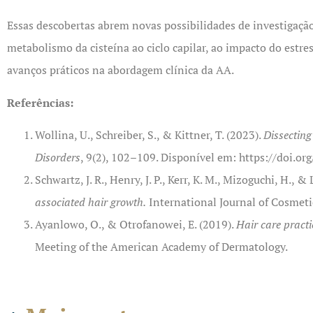
Essas descobertas abrem novas possibilidades de investigação
metabolismo da cisteína ao ciclo capilar, ao impacto do estre
avanços práticos na abordagem clínica da AA.
Referências:
Wollina, U., Schreiber, S., & Kittner, T. (2023).
Dissecting
Disorders
, 9(2), 102–109. Disponível em:
https://doi.o
Schwartz, J. R., Henry, J. P., Kerr, K. M., Mizoguchi, H., & 
associated hair growth.
International Journal of Cosmeti
Ayanlowo, O., & Otrofanowei, E. (2019).
Hair care practi
Meeting of the American Academy of Dermatology.