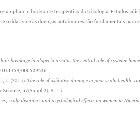
 e ampliam o horizonte terapêutico da tricologia. Estudos adi
sse oxidativo e às doenças autoimunes são fundamentais para sol
 hair breakage in alopecia areata: the central role of cysteine home
rg/10.1159/000529346
Li, L. (2015).
The role of oxidative damage in poor scalp health: ra
c Science, 37(Suppl 2), 9–15.
ces, scalp disorders and psychological effects on women in Nigeria