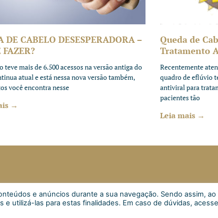
A DE CABELO DESESPERADORA –
Queda de Cab
 FAZER?
Tratamento An
to teve mais de 6.500 acessos na versão antiga do
Recentemente aten
ntinua atual e está nessa nova versão também,
quadro de eflúvio 
tos você encontra nesse
antiviral para trat
pacientes tão
ais →
Leia mais →
s conteúdos e anúncios durante a sua navegação. Sendo assim, ao
Inscrever
s e utilizá-las para estas finalidades. Em caso de dúvidas, acess