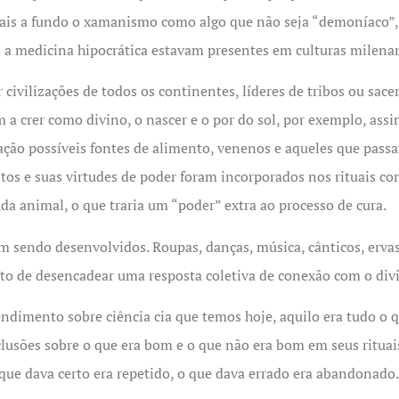
is a fundo o xamanismo como algo que não seja “demoníaco”, 
 medicina hipocrática estavam presentes em culturas milenar
civilizações de todos os continentes, líderes de tribos ou sac
 a crer como divino, o nascer e o por do sol, por exemplo, as
ção possíveis fontes de alimento, venenos e aqueles que passa
s e suas virtudes de poder foram incorporados nos rituais c
da animal, o que traria um “poder” extra ao processo de cura.
ram sendo desenvolvidos. Roupas, danças, música, cânticos, erva
ito de desencadear uma resposta coletiva de conexão com o divi
dimento sobre ciência cia que temos hoje, aquilo era tudo o q
lusões sobre o que era bom e o que não era bom em seus ritua
que dava certo era repetido, o que dava errado era abandonado.