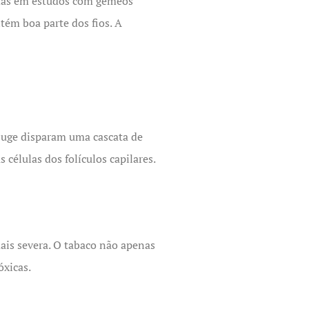
adas em estudos com gêmeos
ém boa parte dos fios. A
njuge disparam uma cascata de
células dos folículos capilares.
ais severa. O tabaco não apenas
óxicas.