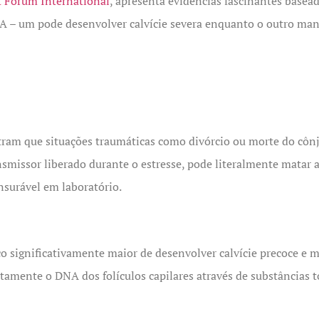
t Forum International
, apresenta evidências fascinantes base
– um pode desenvolver calvície severa enquanto o outro mant
stram que situações traumáticas como divórcio ou morte do cô
issor liberado durante o estresse, pode literalmente matar as 
nsurável em laboratório.
 significativamente maior de desenvolver calvície precoce e m
amente o DNA dos folículos capilares através de substâncias t