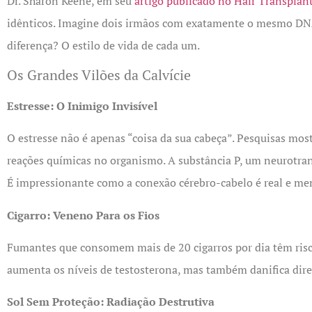
Dr. Sharon Keene, em seu
artigo publicado no Hair Transplan
idênticos. Imagine dois irmãos com exatamente o mesmo DNA 
diferença? O estilo de vida de cada um.
Os Grandes Vilões da Calvície
Estresse: O Inimigo Invisível
O estresse não é apenas “coisa da sua cabeça”. Pesquisas mo
reações químicas no organismo. A substância P, um neurotransm
É impressionante como a conexão cérebro-cabelo é real e me
Cigarro: Veneno Para os Fios
Fumantes que consomem mais de 20 cigarros por dia têm risco
aumenta os níveis de testosterona, mas também danifica diret
Sol Sem Proteção: Radiação Destrutiva