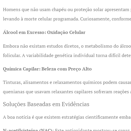
Homens que não usam chapéu ou proteção solar apresentam perd
levando à morte celular programada. Curiosamente, conforme p
Álcool em Excesso: Oxidação Celular
Embora não existam estudos diretos, o metabolismo do álcool
folicular. A variabilidade genética individual torna difícil d
Química Capilar: Beleza com Preço Alto
Tinturas, alisamentos e relaxamentos químicos podem causar
quenianas que usavam relaxantes capilares sofreram reações 
Soluções Baseadas em Evidências
A boa notícia é que existem estratégias cientificamente emba
N-acetilcisteína (NAC)
: Este antioxidante mostrou-se capa