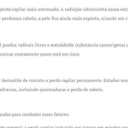
a capilar mais acentuada. A radiação ultravioleta causa estre
erdemos cabelo, a pele fica ainda mais exposta, criando um ci
 produz radicais livres e acetaldeído (substância cancerígena
eterminar exatamente quem está em risco.
 dermatite de contato e perda capilar permanente. Estudos m
adversas, incluindo queimaduras e perda de cabelo.
sadas para combater esses fatores:
z de prevenir a perda capilar induzida por cigarro em estudo