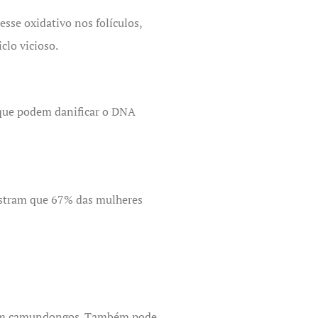
sse oxidativo nos folículos,
clo vicioso.
) que podem danificar o DNA
ostram que 67% das mulheres
s com camundongos. Também pode