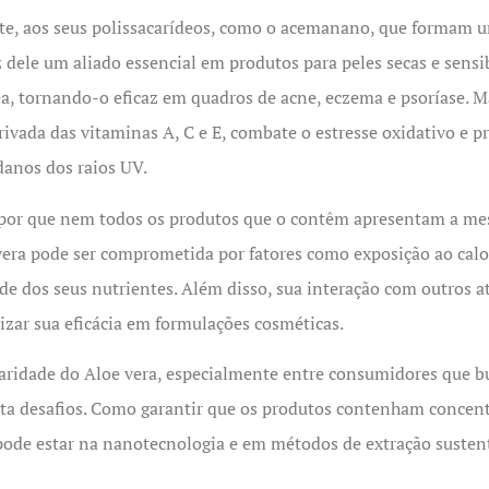
te, aos seus polissacarídeos, como o acemanano, que formam um
ele um aliado essencial em produtos para peles secas e sensib
ea, tornando-o eficaz em quadros de acne, eczema e psoríase. M
rivada das vitaminas A, C e E, combate o estresse oxidativo e 
danos dos raios UV.
s, por que nem todos os produtos que o contêm apresentam a mes
vera pode ser comprometida por fatores como exposição ao calo
de dos seus nutrientes. Além disso, sua interação com outros at
izar sua eficácia em formulações cosméticas.
ridade do Aloe vera, especialmente entre consumidores que b
nta desafios. Como garantir que os produtos contenham concen
pode estar na nanotecnologia e em métodos de extração susten