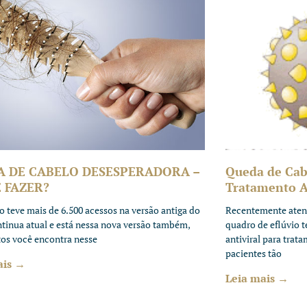
A DE CABELO DESESPERADORA –
Queda de Cab
 FAZER?
Tratamento An
to teve mais de 6.500 acessos na versão antiga do
Recentemente aten
ntinua atual e está nessa nova versão também,
quadro de eflúvio 
tos você encontra nesse
antiviral para trat
pacientes tão
ais →
Leia mais →