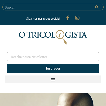
Siga-nos nas redes sociais!
Inscrever