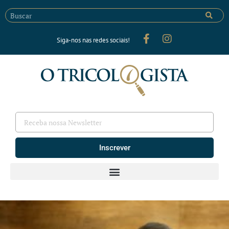
Siga-nos nas redes sociais!
Inscrever